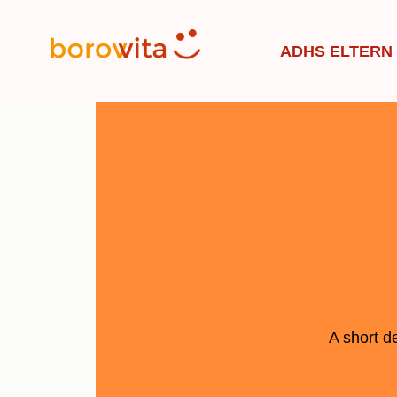
ADHS ELTERN
A short d