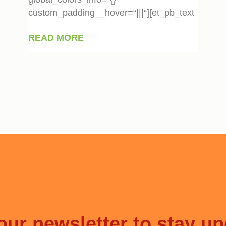
custom_padding__hover=“|||“][et_pb_text
READ MORE
our newsletter to stay u