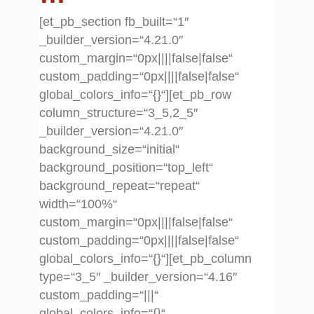
[et_pb_section fb_built=“1″
_builder_version=“4.21.0″
custom_margin=“0px||||false|false“
custom_padding=“0px||||false|false“
global_colors_info=“{}“][et_pb_row
column_structure=“3_5,2_5″
_builder_version=“4.21.0″
background_size=“initial“
background_position=“top_left“
background_repeat=“repeat“
width=“100%“
custom_margin=“0px||||false|false“
custom_padding=“0px||||false|false“
global_colors_info=“{}“][et_pb_column
type=“3_5″ _builder_version=“4.16″
custom_padding=“|||“
global_colors_info=“{}“