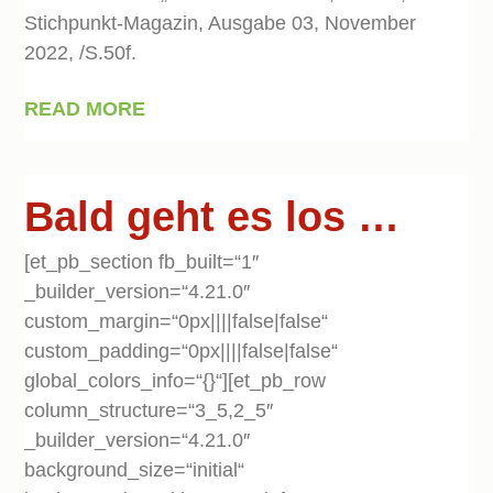
Stichpunkt-Magazin, Ausgabe 03, November
2022, /S.50f.
READ MORE
Bald geht es los …
[et_pb_section fb_built=“1″
_builder_version=“4.21.0″
custom_margin=“0px||||false|false“
custom_padding=“0px||||false|false“
global_colors_info=“{}“][et_pb_row
column_structure=“3_5,2_5″
_builder_version=“4.21.0″
background_size=“initial“