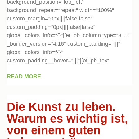
background_position=“top_left“
background_repeat=“repeat“ width=“100%“
custom_margin=“0px||||false|false“
custom_padding=“0px||||false|false“
global_colors_info=“{}“][et_pb_column type=“3_5″
_builder_version=“4.16″ custom_padding=“|||“
global_colors_info=“{}“
custom_padding__hover=“|||“][et_pb_text
READ MORE
Die Kunst zu leben.
Warum es wichtig ist,
von einem guten