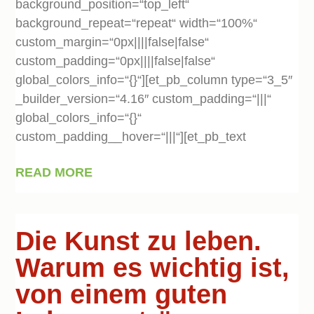
background_position=“top_left“
background_repeat=“repeat“ width=“100%“
custom_margin=“0px||||false|false“
custom_padding=“0px||||false|false“
global_colors_info=“{}“][et_pb_column type=“3_5″
_builder_version=“4.16″ custom_padding=“|||“
global_colors_info=“{}“
custom_padding__hover=“|||“][et_pb_text
READ MORE
Die Kunst zu leben.
Warum es wichtig ist,
von einem guten