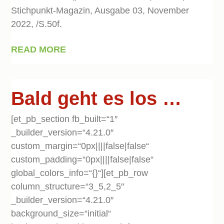
Stichpunkt-Magazin, Ausgabe 03, November
2022, /S.50f.
READ MORE
Bald geht es los …
[et_pb_section fb_built=“1″
_builder_version=“4.21.0″
custom_margin=“0px||||false|false“
custom_padding=“0px||||false|false“
global_colors_info=“{}“][et_pb_row
column_structure=“3_5,2_5″
_builder_version=“4.21.0″
background_size=“initial“