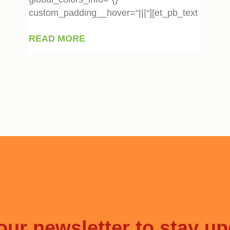
custom_padding__hover=“|||“][et_pb_text
READ MORE
our newsletter to stay u