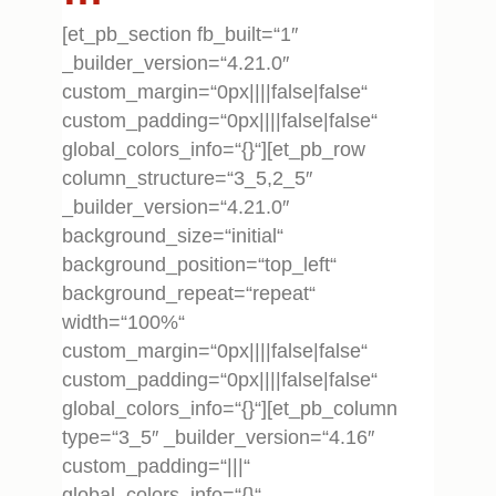
[et_pb_section fb_built=“1″
_builder_version=“4.21.0″
custom_margin=“0px||||false|false“
custom_padding=“0px||||false|false“
global_colors_info=“{}“][et_pb_row
column_structure=“3_5,2_5″
_builder_version=“4.21.0″
background_size=“initial“
background_position=“top_left“
background_repeat=“repeat“
width=“100%“
custom_margin=“0px||||false|false“
custom_padding=“0px||||false|false“
global_colors_info=“{}“][et_pb_column
type=“3_5″ _builder_version=“4.16″
custom_padding=“|||“
global_colors_info=“{}“