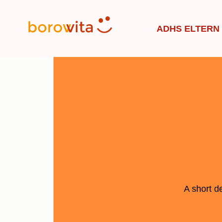
ADHS ELTERN
A short d