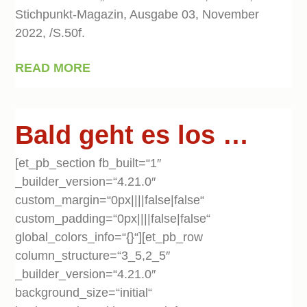
Stichpunkt-Magazin, Ausgabe 03, November
2022, /S.50f.
READ MORE
Bald geht es los …
[et_pb_section fb_built=“1″
_builder_version=“4.21.0″
custom_margin=“0px||||false|false“
custom_padding=“0px||||false|false“
global_colors_info=“{}“][et_pb_row
column_structure=“3_5,2_5″
_builder_version=“4.21.0″
background_size=“initial“