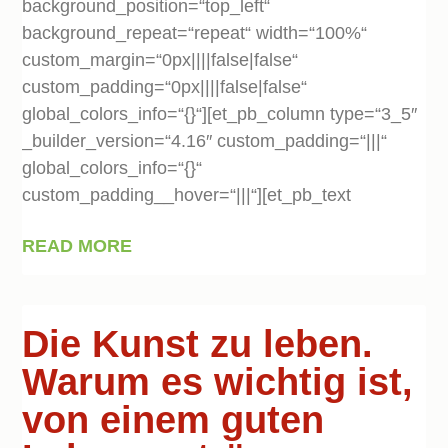
background_position=“top_left“
background_repeat=“repeat“ width=“100%“
custom_margin=“0px||||false|false“
custom_padding=“0px||||false|false“
global_colors_info=“{}“][et_pb_column type=“3_5″
_builder_version=“4.16″ custom_padding=“|||“
global_colors_info=“{}“
custom_padding__hover=“|||“][et_pb_text
READ MORE
Die Kunst zu leben.
Warum es wichtig ist,
von einem guten