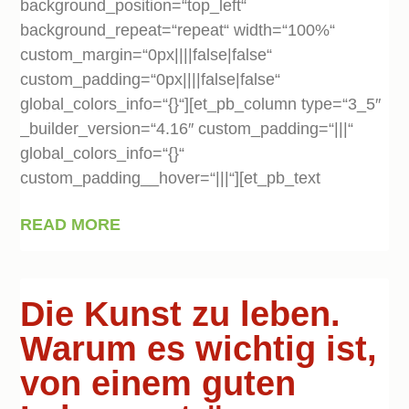
background_position=“top_left“
background_repeat=“repeat“ width=“100%“
custom_margin=“0px||||false|false“
custom_padding=“0px||||false|false“
global_colors_info=“{}“][et_pb_column type=“3_5″
_builder_version=“4.16″ custom_padding=“|||“
global_colors_info=“{}“
custom_padding__hover=“|||“][et_pb_text
READ MORE
Die Kunst zu leben.
Warum es wichtig ist,
von einem guten