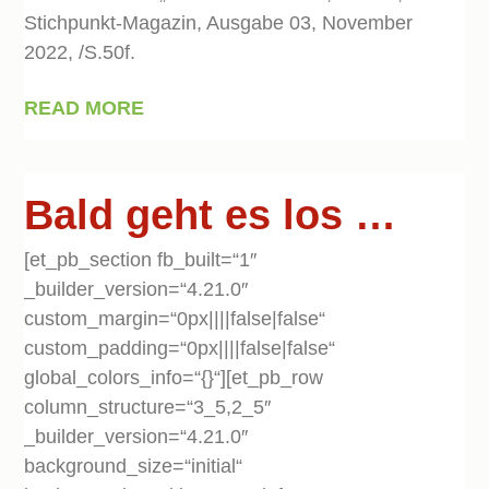
Stichpunkt-Magazin, Ausgabe 03, November
2022, /S.50f.
READ MORE
Bald geht es los …
[et_pb_section fb_built=“1″
_builder_version=“4.21.0″
custom_margin=“0px||||false|false“
custom_padding=“0px||||false|false“
global_colors_info=“{}“][et_pb_row
column_structure=“3_5,2_5″
_builder_version=“4.21.0″
background_size=“initial“