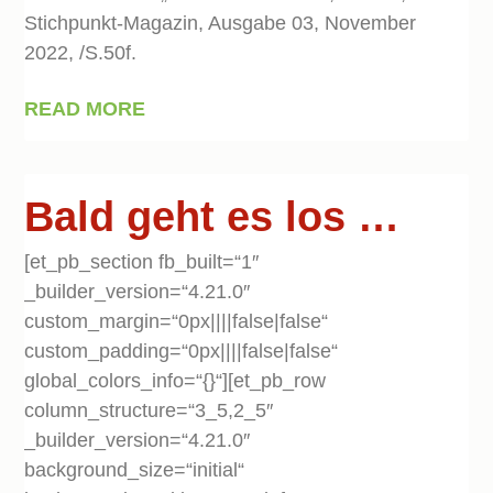
Stichpunkt-Magazin, Ausgabe 03, November
2022, /S.50f.
READ MORE
Bald geht es los …
[et_pb_section fb_built=“1″
_builder_version=“4.21.0″
custom_margin=“0px||||false|false“
custom_padding=“0px||||false|false“
global_colors_info=“{}“][et_pb_row
column_structure=“3_5,2_5″
_builder_version=“4.21.0″
background_size=“initial“