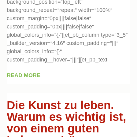
background_position=“top_left“
background_repeat=“repeat“ width=“100%“
custom_margin=“0px||||false|false“
custom_padding=“0px||||false|false“
global_colors_info=“{}“][et_pb_column type=“3_5″
_builder_version=“4.16″ custom_padding=“|||“
global_colors_info=“{}“
custom_padding__hover=“|||“][et_pb_text
READ MORE
Die Kunst zu leben.
Warum es wichtig ist,
von einem guten