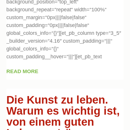
background_position=“top_left“
background_repeat=“repeat“ width=“100%“
custom_margin=“0px||||false|false“
custom_padding=“0px||||false|false“
global_colors_info=“{}“][et_pb_column type=“3_5″
_builder_version=“4.16″ custom_padding=“|||“
global_colors_info=“{}“
custom_padding__hover=“|||“][et_pb_text
READ MORE
Die Kunst zu leben.
Warum es wichtig ist,
von einem guten