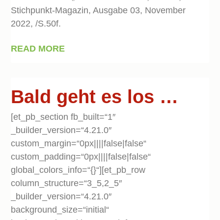
Stichpunkt-Magazin, Ausgabe 03, November
2022, /S.50f.
READ MORE
Bald geht es los …
[et_pb_section fb_built=“1″
_builder_version=“4.21.0″
custom_margin=“0px||||false|false“
custom_padding=“0px||||false|false“
global_colors_info=“{}“][et_pb_row
column_structure=“3_5,2_5″
_builder_version=“4.21.0″
background_size=“initial“